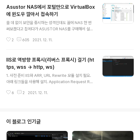
Asustor NAS에서 포털만으로 VirtualBox
에 윈도우 깔아서 접속하기
글 내용
쓸 데 없이 보안을 중시하는 성격인데도 꼴에 NAS 한 번
써보겠다고 집에다가 ASUSTOR NAS를 구매해서 설치
했다. 그리고 NAS에 접속은 Let’s Encrypt + 도메인을
2
605
2021. 12. 11.
연결한 후, 리버스 프록시를 활용하고 있다. ASUSTOR N
AS에서 리버스 프록시를 사용해서 끝점을 연결한 모습. 위
사진과 같이 리버스 프록시를 활용하여 접속하며, 공유기
IIS로 역방향 프록시(리버스 프록시) 걸기 (ht
에서 포트 포워딩은 딱 두 개만 해둔 상태이다. TCP 80 -
> 11110 TCP 443 -> 11111 그래서 다른 포트들은 원천
tps, wss -> http, ws)
글 내용
적으로 NAS에 접속할 수 없게 되어있다. 하지만 그래서 꽤
1. 사전 준비 IIS와 ARR, URL Rewrite 모듈 설치 필요.
답답한 문제가 하나 생겼는데, ASUSTOR NAS의 앱 스
아래 링크들을 사용해 설치. Application Request Rou
토어에서 제공하는 앱들은 거의 대부분이 리버스 프록시를
ting : The Official Microsoft IIS Site URL Rewrite :
고려해서 만들어진 앱이 아니라는 점이었다. 리다이..
6
2
2021. 12. 11.
The Official Microsoft IIS Site 2. 사이트 추가 컨텐츠
경로는 적당히 빈 디렉토리 추천. 역방향 프록시용 규칙이
들어가는 web.config가 해당 컨텐츠 경로에 저장됨. 포
트와 서버 이름, SSL 인증서 등 바인딩은 알아서 설정. 3.
프록시에서 헤더 유지 옵션 1. 사진 처럼, 왼쪽의 연결 탭에
이 블로그 인기글
서 서버 컴퓨터를 선택. 2. 그런 다음 창에서 구성 편집기
선택. 3. 섹션은 system.webServer/proxy 로 선택.
4. preser..