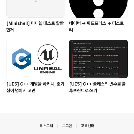
[Minishell] 미니쉘 테스트 할만
네이버 -> 워드프레스 -> 티스토
한거
리
[UE5] C++ 개발을 하려니, 호기
[UE5] C++ 클래스의 변수를 블
심이 넘쳐서 고민.
루프린트로 쓰기
의안내
티스토리
로그인
고객센터