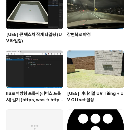
[UE5] 큰 텍스처 작게 타일링 (U
강변북로 야경
V 타일링)
IIS로 역방향 프록시(리버스 프록
[UE5] 머티리얼 UV Tiling + U
시) 걸기 (https, wss -> http,
V Offset 설정
ws)