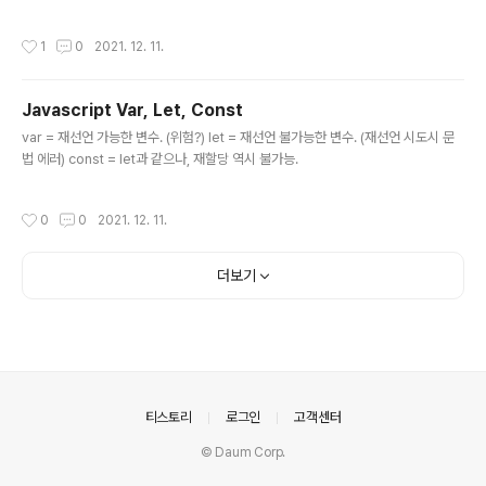
면 numberic 에러 나오는거 (가능한 숫자 최대는 2^63-1, 최소는 -(2^64)) exit ‘
3 ‘ 식으로 공백 들어가는건 에러 안나와야 하는거 cat | cat | cat 했을 때 SIGINT
작성시간
1
0
2021. 12. 11.
주면 한번에 다 종료되는거 cp /bin/cat ls 해보고 ls 했을때 $PATH의 ls가 실행
되고, 복사한 /bin/cat 이 실행되지 않는 지 /usr/bin/env 실행해봐서 자식 프로세
스에 환경 변수 제대로 전달되는지 echo |, cat > 같이 문법 오류 exit 88 | echo
Javascript Var, Let, Const
$? 했을 때 0 나오는지 ...
글 내용
var = 재선언 가능한 변수. (위험?) let = 재선언 불가능한 변수. (재선언 시도시 문
법 에러) const = let과 같으나, 재할당 역시 불가능.
작성시간
0
0
2021. 12. 11.
더보기
의안내
티스토리
로그인
고객센터
© Daum Corp.