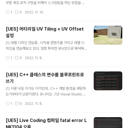
사용할 머티리얼을 생성한다. 1. LandscapeLayerBlen
무튼 게임 로직 구현을 위해서 스크립팅을 하는 방법을 알
d ..
아야 한다. 애초에 블루프린트는 애초에 워낙 간단하기도
작성시간
1
0
2022. 11. 10.
하고, 나는 이미 UE4 시절 가끔가다 언리얼4를 깔아서 찍
먹도 해본 상태였다. 즉, 아무튼 '블루프린트'라는 방식 자
체는 나중에 배워도 어렵지 않을 것 같아서, 일단 C++를
[UE5] 머티리얼 UV Tiling + UV Offset
도전해보기로 했다. 먼저, C++로 언리얼 엔진 게임 개발
설정
을 어떻게 하는지 영상을 좀 찾아봤다. How To Make Y
글 내용
OUR OWN Action RPG! | Unreal and C++ Tutoria
(1) 레벨 디자인 연습중.. 시작용 콘텐츠를 가지고 레벨 디
l, Part 1 (Basic RPG Stats and Elements) Intro to
자인을 연습해보고 있다. 엄청 투박한 큐브만으로 뚝딱뚝
Unreal Engine C++ Tutorial 대충 어떻게 만드는지 처
딱 하고 있는거긴 한데, 시작용 콘텐츠에 포함된 머티리얼
작성시간
1
0
2022. 11. 8.
음부터 쭉 ..
애셋이 워낙에 퀄이 좋아서, 그냥 갖다만 써도 굉장히 그럴
듯해 보인다. -_-ㅋㅋ 그런데 이제 건물을 하나 세우고, 문
을 달아보고 싶은데... 어떻게 해야할지 감이 안잡힌다. (2)
[UE5] C++ 클래스의 변수를 블루프린트로
텍스처 & 머티리얼 일단 무작정 문짝 텍스쳐를 구해본다.
쓰기
대충 적당한 문짝을 하나 구했다. 그리고 큐브를 적당히 문
글 내용
짝처럼 만들어서 머티리얼을 넣어보았다. ... 그런데, 상,좌
(1) 서론 사실 이거도 이거인데.. C++ 개발 환경을 세팅하
우의 하얀색 여백 때문에 상당히 거슬린다. 정면에서 보니
는거부터가 난관이었다. 유니티는 그냥 Visual Studio +
까 이것이 더욱 더 두드러져보인다. (3) UV 오프셋 조정 일
Unity 3D 깔면 알아서 다 세팅되어서 그냥 쓰면 됐는데,
작성시간
1
0
2022. 11. 8.
단 여기 TextureCoord 노드에서, 유니티처럼 UV Off..
얘는 C++라서 그런건지... 엄청 신경쓰이게시리 Visual S
tudio 상에서 컴파일 에러가 나오고 난리난다. 결국 Rider
2022를 깔아버렸다. 요새 Rider가 Unreal Engine을
[UE5] Live Coding 컴파일 fatal error L
완벽히 지원하게 나왔다고 해서, 가지고 있던 Jetbrains
NK1104 오류