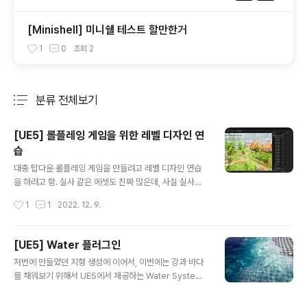
[Minishell] 미니쉘 테스트 할만한거
1
0
조회
2
분류 전체보기
주요 글 목록
[UE5] 롤플레잉 게임을 위한 레벨 디자인 연
습
글 내용
대충 탑다운 롤플레잉 게임을 만들려고 레벨 디자인 연습
을 하려고 함. 실사 같은 에셋도 진짜 많은데, 사실 실사보
다는 약간 유니티스럽고 캐주얼스러운 느낌을 주고 싶어서
작성시간
1
1
2022. 12. 9.
그런 느낌의 에셋을 찾아다녔고, 괜찮은 언리얼용 무료 에
셋을 발견함. Hand Painted Environment in Environ
ments - UE Marketplace (unrealengine.com) Ha
[UE5] Water 플러그인
nd Painted Environment in Environments - UE M
글 내용
저번에 만들었던 지형 생성에 이어서, 이번에는 강과 바다
arketplace This pack contains a wide range of v
를 채워보기 위해서 UE5에서 제공하는 Water System
egetation, buildings, obstacles, ancient ruins an
을 활용해보려고 한다. 다음과 같은 레퍼런스를 참고했다.
d other props. www.unrealengine.com 캐주얼 게
Water System in Unreal Engine | Unreal Engine
임에서 ..