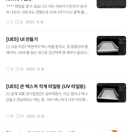
교육용 라이센스를 가지고 무료로 설치했다. 컴파일 에러
글 내용
가 안나니까, 싱글벙글 타이핑하고 컴파일을 돌리려는 찰
'***' 파일을 열 수 없습니다. 라는 에러가 미친듯이 쏟아
나... 컴파일 에러가 나온다! -_- 이에 대한 컴파일 오류 해
져 나온다. 아무것도 안했는데 이러니까 미치고 팔짝 뛸 노
결에 대해서도 삽질이 시작되었다. [UE5] Live Coding
릇. 파일에 접근 권한이 없거나, 아니면 이미 해당 파일이
작성시간
1
0
2022. 11. 8.
컴파일 fatal er..
사용중일때 나오는 에러인건 이미 알고 있다. 근데 니가 여
기서 이러면 안되지... 엄청나게 검색을 해댔다. 그리고 나
온 해결책은 다음과 같다. (1) 첫 번째 해결책 컴파일 할 때
[UE5] UI 만들기
는 UE5 에디터를 종료하라. (2) 두 번째 해결책 \Binaries
글 내용
(1) 다음 작업? 벽면까지 텍스처를 칠하고, 맵 정중앙에 플
\Win64 안에 있는 파일들을 모두 삭제하라. 일단, 첫 번째
레이어 스타트를 놓는 것으로 간단하게 맵 제작이 끝났다.
해결책인 '컴파일 할 때는 UE5 에디터를 종료하라.' 는, 컴
이제 뭘 할지를 생각해보다가, UI를 만들어 보면 어떨까 싶
파일 할 때 마다 매번 에디터를 끄라는 소리인가? 로 들려
었다. 인벤토리 같은 복잡한 UI보다, 그냥 HP와 MP를 표
서, 뭔가 썩 마음에 들지 않았다. 따라서, 두 번째 해결책을
작성시간
2
0
2022. 11. 8.
시하는 정도의 HUD만 만들어보도록 해야겠다. UMG UI
먼저 시도해보기로 했다. 엥 -_- 삭제..
디자이너 퀵스타트 가이드 | 언리얼 엔진 5.0 문서 (unrea
lengine.com) UMG UI 디자이너 퀵스타트 가이드 언리
[UE5] 큰 텍스처 작게 타일링 (UV 타일링)
얼 엔진 4 에서 언리얼 모션 그래픽 사용 시작 안내입니다.
글 내용
docs.unrealengine.com 항상 느끼는거지만, 언리얼
(1) 문제 대충 언리얼엔진5 공부하면서, 작은 맵이나 하나
엔진은 문서화 및 튜토리얼이 정말 잘 되어있다. 유니티하
만들고 연습하려고 하는 중.. 바닥 텍스처가 너무 밋밋해서,
다가 언리얼 하니까 문서의 질차이가 확 느껴진다. 위 튜토
시작용 콘텐츠에서 적당한 텍스처를 골라서 바꿔봤는데..
리얼에서도 Health, Energy, Ammo..
이게 웬걸.... 바닥에 꽉 차버렸다. 이건 너무 크다.. 진짜 타
작성시간
0
0
2022. 11. 8.
일처럼, 바닥에 작게 바둑판처럼 그려지는걸 원했는데. (2)
... 사실 이런거 할 때 항상 느끼는건데, 이런 건 도대체 키워
드를 어떻게 잡아야 할 지 모르겠다. 일단 '구글 신'을 믿고,