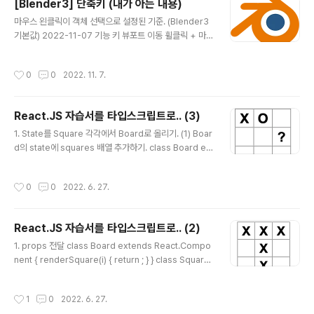
[Blender3] 단축키 (내가 아는 내용)
생각나는 키워드를 검색어로 조진다. 나는 'unreal engin
글 내용
e5 texture tiling' 이라고 검색했다. 그리고 뭔가 나랑 의
마우스 왼클릭이 객체 선택으로 설정된 기준. (Blender3
미가 통할 것 같은 검색 결과를 발견했다. 내용을 확인하니,
기본값) 2022-11-07 기능 키 뷰포트 이동 휠클릭 + 마
다음과 같다. 디퓨즈의 UV 입력부에 TextureCoordinat
우스 이동 뷰포트 패닝 이동 Shift + 휠클릭 + 마우스 이동
e 노드를 연결하..
시점 변경 단축키 넘버키패드 1, 3, 7, 9 시점 변경 파이 메
작성시간
0
0
2022. 11. 7.
뉴 ` (백쿼트) 객체 선택 마우스 왼클릭 Loop Select (같
은 Loop 레벨을 선택함) Alt + 마우스 왼클릭 Box Sele
ct (파일 탐색기 처럼 드래그해서 선택하는 방식) B Circle
React.JS 자습서를 타입스크립트로.. (3)
Selection (클릭하고 문지르면 모두 선택함) C 따로 따로
글 내용
선택 (윈도우 파일 탐색기의 Ctrl선택과 동일) Shift + 마
1. State를 Square 각각에서 Board로 올리기. (1) Boar
우스 왼클릭 이동 G 회전 R 스케일 S 이동/회전/스케일 +
d의 state에 squares 배열 추가하기. class Board ex
축 G/R/S + X/Y/Z 이동/회전/스케일 + 축 제..
tends React.Component { constructor(props) {
super(props); this.state = { squares: Array(9).fill
작성시간
0
0
2022. 6. 27.
(null), }; } } 먼저 이러한 형태로 만들라고 하고 있다. Boar
d 컴포넌트의 state에 모든 Square의 상태를 저장할 것
을 요구한다. 이전에 했던 대로, Board컴포넌트의 State
React.JS 자습서를 타입스크립트로.. (2)
에 들어갈 값을 미리 인터페이스로 정의하는 과정이 필요
글 내용
하다. type BoardStateElement = string | null; type
1. props 전달 class Board extends React.Compo
BoardState = { squares: Arra..
nent { renderSquare(i) { return ; } } class Square
extends React.Component { render() { return (
{this.props.value} ); } } 자습서는 코드를 이렇게 바꾸라
작성시간
1
0
2022. 6. 27.
고 안내한다. 당연하지만 제대로 될 리가 없다. value를 찾