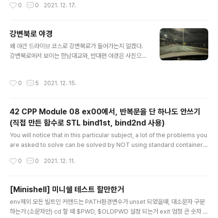
작성시간
0
0
2021. 12. 17.
t T& value = T(), const Allocator& alloc = Allocator()); template vector
(InputIt first, InputIt last, const Allocator& alloc = Allocator()); 1: 기본 생
성자. 빈 vector를 기본 ..
강변북로 야경
글 내용
왜 야간 드라이브 코스로 강변북로가 들어가는지 알겠다.
강변북로에서 보이는 한남대교와, 반대편 야경은 사진으로
너무 남기고 싶다는 생각이 들 정도로 절경이었다. 자동차
반자율주행을 켜둔 상태긴 했지만.. 그래도 핸들을 꼭 붙잡
작성시간
0
5
2021. 12. 15.
아야 했고, 정면 주시를 안할 수는 없었다. 그래서 폰 화면
을 안보고 한 손으로만 열심히 찍었더니 사진들이 다소 예
쁘게 찍히지 못했다. 그래서 노출에 비해 사진이 좀 많이 흔
42 CPP Module 08 ex00에서, 반복문을 단 하나도 안쓰기
들려 보이는 것은 어쩔 수 없는 것.. 실제 야경에 비해 사진
(직접 만든 함수로 STL bind1st, bind2nd 사용)
들이 너무 못나와서 아쉽다. 다음에는 혼자 나가지 말고 꼭
글 내용
누구랑 같이 가서, 야경을 다시 제대로 담아오고 싶다.
You will notice that in this particular subject, a lot of the problems you
are asked to solve can be solved by NOT using standard containers
and NOT using standard algorithms. However, using those is precise
작성시간
0
0
2021. 12. 11.
ly the goal, and if you do not make every effort to use standard conta
iners and algorithms wherever it’s appropriate, you WILL get a very
bad grade, however functional your work may be. Pleas..
[Minishell] 미니쉘 테스트 할만한거
글 내용
env제외 모든 빌트인 커맨드는 PATH환경변수가 unset 되었을때, 대소문자 구분
하는거 (소문자만) cd 할 때 $PWD, $OLDPWD 설정 되는거 exit 엄청 큰 숫자 하