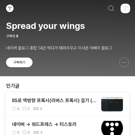
검색하기
티스토리
Spread your wings
구독자
8
네이버 블로그 총합 14년 하다가 때려치우고 이사온 아쎄이 블로그
구독하기
신고하기 레이어
열기
인기글
IIS로 역방향 프록시(리버스 프록시) 걸기 (h
ttps, wss -> http, ws)
6
2
조회
4
네이버 -> 워드프레스 -> 티스토리
0
0
조회
3