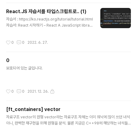
을 수 없다고 아우성을 친다. React에서 Props를 정의하
는 방법의 안내를 참조하여 보면, Props의 타입을 정의해
React.JS 자습서를 타입스크립트로.. (1)
줘야 한다고 나와있다. interface SquareProps { valu
글 내용
e: number; } 리액트 컴포넌트 타입스크립트로 작성하기
자습서 : https://ko.reactjs.org/tutorial/tutorial.html
를 참조하면, type 키워드를 사용하는 방법도 있다고 한
자습서: React 시작하기 – React A JavaScript librar
다. ty..
y for building user interfaces ko.reactjs.org 1. 프
로젝트 생성 npx create-react-app tic-tac-toe --ty
작성시간
0
0
2022. 6. 27.
pescript 먼저 위 커맨드로 자습서의 틱택토용 리액트 앱
생성. 그러나 타입스크립트 템플릿을 사용해서. cd src r
m -f * 그리고 위 커맨드를 사용해서 src 디렉토리 내의
0
모든 파일 삭제. (자습서에 있는 내용) 2. 처음 예제 코드
글 내용
(1) createRoot 함수가 없다?! 시작부터 벌써 에러가 터
보호되어 있는 글입니다.
지고 있다. 해당 타입을 가진 'createRoot' 속성이..
작성시간
0
0
2021. 12. 26.
[ft_containers] vector
글 내용
자료구조 vector의 원형 vector라는 자료구조 자체는 이미 워낙에 많이 쓰던 녀석
이니, 완벽한 재구현을 위해 원형을 분석. 물론 지금은 C++98에 해당하는 녀석들
로만. 생성자(constructor) vector(); vector(const vector& other); explici
t vector(const Allocator& alloc); explicit vector(size_type count, cons