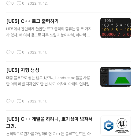
작성시간
0
0
2022. 11. 12.
5.0 Documentation Unreal Engine 5: Water Syst
em in UE5 Tutorial - YouTube (1) 플러그인 Setting
s > Plugins 메뉴를 선택해서 플러그인 창을 연다. 검색
[UE5] C++ 로그 출력하기
창에 Water를 검색하고, 결과에서 옆에 체크 표시를 눌러
글 내용
서 플러그인을 설치한다. 실험 단계의 플러그인이기 때문
UE5에서 간단하게 쓸만한 로그 출력의 종류는 총 두 가지
에 경고가 나타난다. Yes를 누른다. Restart Now를 눌러
가 있다. 꽤 여러 용도로 자주 쓰일 기능이라서, 하나씩 복
에디터를 재시작한다. 재시작 할 때, 셰이더 컴파일..
습 겸 포스팅. 참고 자료 Logging | Unreal Engine Co
mmunity Wiki (unrealcommunity.wiki) FString | U
작성시간
0
0
2022. 11. 11.
nreal Engine 4.27 Documentation UEngine::Add
OnScreenDebugMessage | Unreal Engine Docu
mentation (1) UE_LOG 매크로를 사용한 로그 UE_LO
[UE5] 지형 생성
G(LogTemp, Warning, TEXT("Hello")); UE_LOG
글 내용
매크로를 활용한다. 세 개의 각 인자의 의미는 각각 LogC
대충 블록으로 쌓는 맵도 봤으니, Landscape툴을 사용
ategory, Verbosity, FormatString 이다. Verbosit
한 야외 레벨 디자인도 한 번 시도. 어차피 아래의 언리얼
y..
엔진 공식 매뉴얼에 잘 설명되어 있는 부분이지만, 복습을
겸해서 포스팅. Landscape Quick Start Guide | Unr
작성시간
0
0
2022. 11. 11.
eal Engine Documentation (1) 기반 지형 생성 먼저 L
andscape 모드로 전환해야 한다 :) 적당한 사이즈의 Lan
dscape 액터를 생성하는게 먼저이다. 머티리얼이 대충
[UE5] C++ 개발을 하려니, 호기심이 넘쳐서
M_Ground로 지정되어 있기는 한데, 사실 별 의미없더라.
고민.
어차피 Landscape용 Material을 만들어야 한다. (2) L
글 내용
andscape 머티리얼 만들기 새로운 Landscape용으로
본격적으로 뭔가를 개발하려면 C++든 블루프린트든, 아